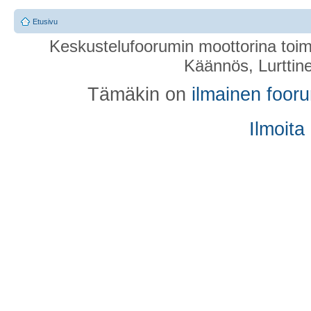
Etusivu
Keskustelufoorumin moottorina toim
Käännös, Lurttin
Tämäkin on
ilmainen foor
Ilmoita