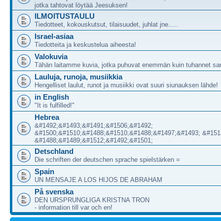
jotka tahtovat löytää Jeesuksen!
ILMOITUSTAULU
Tiedotteet, kokouskutsut, tilaisuudet, juhlat jne.....
Israel-asiaa
Tiedotteita ja keskustelua aiheesta!
Valokuvia
Tähän laitamme kuvia, jotka puhuvat enemmän kuin tuhannet sa
Lauluja, runoja, musiikkia
Hengelliset laulut, runot ja musiikki ovat suuri siunauksen lähde!
in English
"It is fulfilled!"
Hebrea
&#1492;&#1493;&#1491;&#1506;&#1492;
&#1500;&#1510;&#1488;&#1510;&#1488;&#1497;&#1493; &#151
&#1488;&#1489;&#1512;&#1492;&#1501;
Detschland
Die schriften der deutschen sprache spielstärken =
Spain
UN MENSAJE A LOS HIJOS DE ABRAHAM
På svenska
DEN URSPRUNGLIGA KRISTNA TRON
- information till var och en!