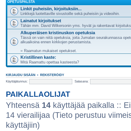
OPETUSPALSTA
Linkit puheisiin, kirjoituksiin...
Linkkejä luotettaville sivustoille sekä puheisiin ja videoihin.
Lainatut kirjoitukset
Tähän mm. David Wilkersonin yms. hyvät ja rakentavat kirjoituks
Alkuperäisen kristinuskon opetuksia
Tässä on vain niitä opetuksia, joita Jumalan seurakunnassa opete
alkuaikoina ennen kirkkojen perustamista.
= Raamatun mukaiset opetukset.
Kristillinen kaste:
Mitä Raamattu opettaa kasteesta?
KIRJAUDU SISÄÄN
•
REKISTERÖIDY
Käyttäjätunnus:
Salasana:
PAIKALLAOLIJAT
Yhteensä
14
käyttäjää paikalla :: Ei
14 vierailijaa (Tieto perustuu viimeis
käyttäjiin)