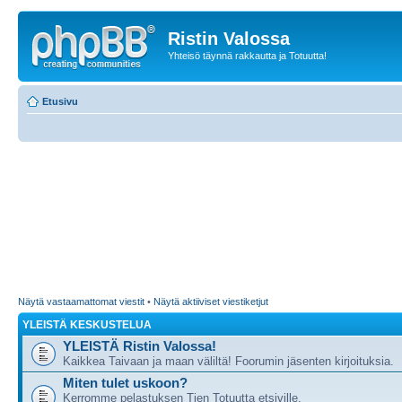
Ristin Valossa
Yhteisö täynnä rakkautta ja Totuutta!
Etusivu
Näytä vastaamattomat viestit
•
Näytä aktiiviset viestiketjut
YLEISTÄ KESKUSTELUA
YLEISTÄ Ristin Valossa!
Kaikkea Taivaan ja maan väliltä! Foorumin jäsenten kirjoituksia.
Miten tulet uskoon?
Kerromme pelastuksen Tien Totuutta etsiville,