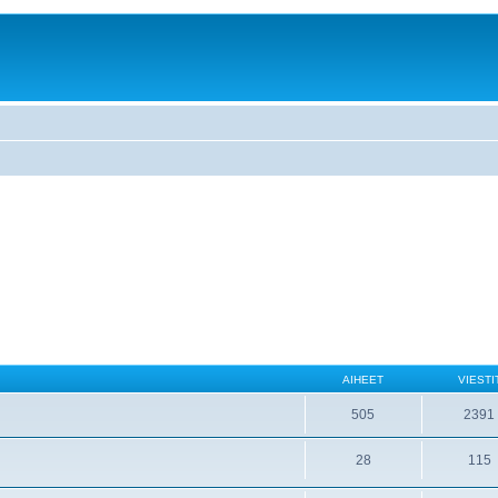
AIHEET
VIESTI
505
2391
28
115