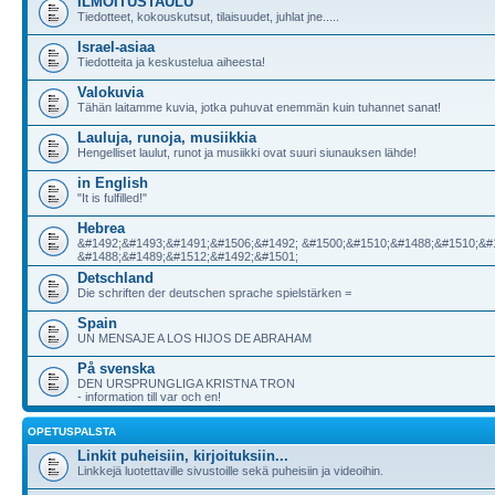
ILMOITUSTAULU
Tiedotteet, kokouskutsut, tilaisuudet, juhlat jne.....
Israel-asiaa
Tiedotteita ja keskustelua aiheesta!
Valokuvia
Tähän laitamme kuvia, jotka puhuvat enemmän kuin tuhannet sanat!
Lauluja, runoja, musiikkia
Hengelliset laulut, runot ja musiikki ovat suuri siunauksen lähde!
in English
"It is fulfilled!"
Hebrea
&#1492;&#1493;&#1491;&#1506;&#1492; &#1500;&#1510;&#1488;&#1510;&#
&#1488;&#1489;&#1512;&#1492;&#1501;
Detschland
Die schriften der deutschen sprache spielstärken =
Spain
UN MENSAJE A LOS HIJOS DE ABRAHAM
På svenska
DEN URSPRUNGLIGA KRISTNA TRON
- information till var och en!
OPETUSPALSTA
Linkit puheisiin, kirjoituksiin...
Linkkejä luotettaville sivustoille sekä puheisiin ja videoihin.