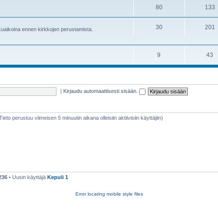
80
133
30
201
lkuaikoina ennen kirkkojen perustamista.
9
43
|
Kirjaudu automaattisesti sisään.
(Tieto perustuu viimeisen 5 minuutin aikana olleisiin aktiivisiin käyttäjiin)
236
• Uusin käyttäjä
Kepuli 1
Error locating mobile style files