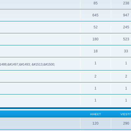
85
238
645
947
52
245
180
523
18
33
1
1
1488;&#1497;&#1493; &#1513;&#1500;
2
2
1
1
1
1
AIHEET
VIESTI
120
290