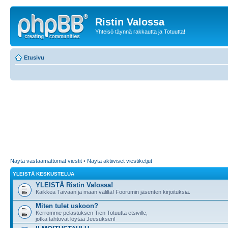
Ristin Valossa
Yhteisö täynnä rakkautta ja Totuutta!
Etusivu
Näytä vastaamattomat viestit
•
Näytä aktiiviset viestiketjut
YLEISTÄ KESKUSTELUA
YLEISTÄ Ristin Valossa!
Kaikkea Taivaan ja maan väliltä! Foorumin jäsenten kirjoituksia.
Miten tulet uskoon?
Kerromme pelastuksen Tien Totuutta etsiville,
jotka tahtovat löytää Jeesuksen!