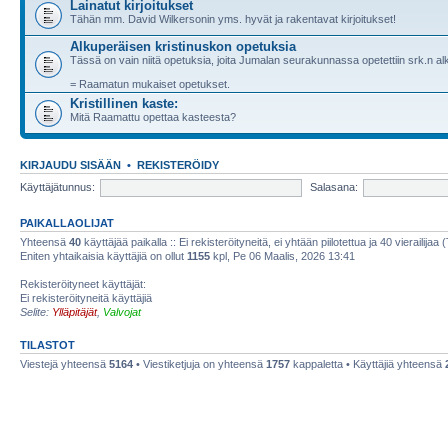
Lainatut kirjoitukset
Tähän mm. David Wilkersonin yms. hyvät ja rakentavat kirjoitukset!
Alkuperäisen kristinuskon opetuksia
Tässä on vain niitä opetuksia, joita Jumalan seurakunnassa opetettiin srk.n a
= Raamatun mukaiset opetukset.
Kristillinen kaste:
Mitä Raamattu opettaa kasteesta?
KIRJAUDU SISÄÄN
•
REKISTERÖIDY
Käyttäjätunnus:
Salasana:
PAIKALLAOLIJAT
Yhteensä
40
käyttäjää paikalla :: Ei rekisteröityneitä, ei yhtään piilotettua ja 40 vierailijaa 
Eniten yhtaikaisia käyttäjiä on ollut
1155
kpl, Pe 06 Maalis, 2026 13:41
Rekisteröityneet käyttäjät:
Ei rekisteröityneitä käyttäjiä
Selite:
Ylläpitäjät
,
Valvojat
TILASTOT
Viestejä yhteensä
5164
• Viestiketjuja on yhteensä
1757
kappaletta • Käyttäjiä yhteensä