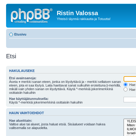
Ristin Valossa
Yhteisö täynnä rakkautta ja Totuutta!
Etusivu
Etsi
HAKULAUSEKE
Etsi avainsanoja:
Aseta
+
merkki sanan eteen, jonka on löydyttävä ja
-
merkki sellaisen sanan
Hae k
eteen, jota ei saa löytyä. Laita haettavat sanat sulkuihin erotettuna
|
-merkillä,
mikäli vain yhden sanan on löydyttävä. Käytä *-merkkiä jokerimerkkinä
Hae k
osittaisiin hakuihin
Hae käyttäjätunnuksella:
Käytä *-merkkiä jokerimerkkinä osittaisiin hakuihin
HAUN VAIHTOEHDOT
Hae alueittain:
Valitse alue tai alueet, josta haluat etsiä. Sisäalueet voidaan hakea
valitsemalla se alapuolelta.