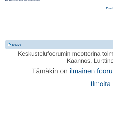
Error 
Etusivu
Keskustelufoorumin moottorina toim
Käännös, Lurttin
Tämäkin on
ilmainen foor
Ilmoita