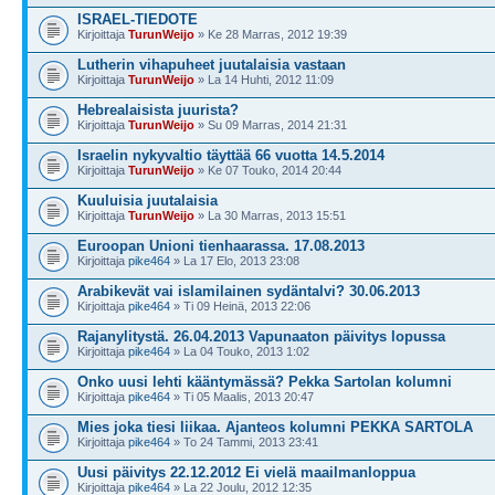
ISRAEL-TIEDOTE
Kirjoittaja
TurunWeijo
» Ke 28 Marras, 2012 19:39
Lutherin vihapuheet juutalaisia vastaan
Kirjoittaja
TurunWeijo
» La 14 Huhti, 2012 11:09
Hebrealaisista juurista?
Kirjoittaja
TurunWeijo
» Su 09 Marras, 2014 21:31
Israelin nykyvaltio täyttää 66 vuotta 14.5.2014
Kirjoittaja
TurunWeijo
» Ke 07 Touko, 2014 20:44
Kuuluisia juutalaisia
Kirjoittaja
TurunWeijo
» La 30 Marras, 2013 15:51
Euroopan Unioni tienhaarassa. 17.08.2013
Kirjoittaja
pike464
» La 17 Elo, 2013 23:08
Arabikevät vai islamilainen sydäntalvi? 30.06.2013
Kirjoittaja
pike464
» Ti 09 Heinä, 2013 22:06
Rajanylitystä. 26.04.2013 Vapunaaton päivitys lopussa
Kirjoittaja
pike464
» La 04 Touko, 2013 1:02
Onko uusi lehti kääntymässä? Pekka Sartolan kolumni
Kirjoittaja
pike464
» Ti 05 Maalis, 2013 20:47
Mies joka tiesi liikaa. Ajanteos kolumni PEKKA SARTOLA
Kirjoittaja
pike464
» To 24 Tammi, 2013 23:41
Uusi päivitys 22.12.2012 Ei vielä maailmanloppua
Kirjoittaja
pike464
» La 22 Joulu, 2012 12:35