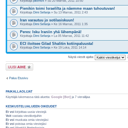
Kirjoittaja
pike464
» Su 20 Marras, 2011 10:50
Pienikin toimi Israelilta ja näemme maan tuhoutuvan!
Kirjoittaja
Dimi Sefanja
» Su 13 Marras, 2011 2:43
Iran varautuu jo sotilasiskuun!
Kirjoittaja
Dimi Sefanja
» Ke 16 Marras, 2011 1:35
Peres: Isku Iraniin yhä lähempänä!
Kirjoittaja
Dimi Sefanja
» La 05 Marras, 2011 11:42
ECI iloitsee Gilad Shalitin kotiinpaluusta!
Kirjoittaja
Dimi Sefanja
» Ke 19 Loka, 2011 14:14
Näytä viestit ajalta:
Lähetä uusi viesti
Paluu Etusivu
PAIKALLAOLIJAT
Käyttäjiä lukemassa tätä aluetta:
Google [Bot]
ja 7 vierailijaa
KESKUSTELUALUEEN OIKEUDET
Et voi
kirjoittaa uusia viestejä
Voit
vastata viestiketjuihin
Et voi
muokata omia viestejäsi
Et voi
poistaa omia viestejäsi
Et voi
lähettää liitetiedostoja.