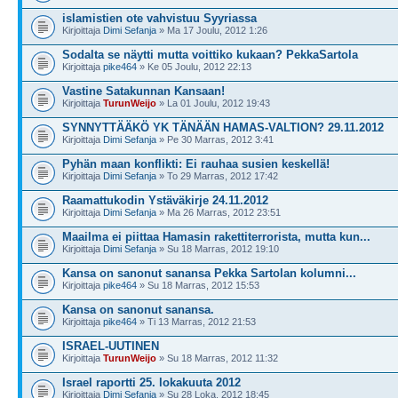
islamistien ote vahvistuu Syyriassa
Kirjoittaja
Dimi Sefanja
» Ma 17 Joulu, 2012 1:26
Sodalta se näytti mutta voittiko kukaan? PekkaSartola
Kirjoittaja
pike464
» Ke 05 Joulu, 2012 22:13
Vastine Satakunnan Kansaan!
Kirjoittaja
TurunWeijo
» La 01 Joulu, 2012 19:43
SYNNYTTÄÄKÖ YK TÄNÄÄN HAMAS-VALTION? 29.11.2012
Kirjoittaja
Dimi Sefanja
» Pe 30 Marras, 2012 3:41
Pyhän maan konflikti: Ei rauhaa susien keskellä!
Kirjoittaja
Dimi Sefanja
» To 29 Marras, 2012 17:42
Raamattukodin Ystäväkirje 24.11.2012
Kirjoittaja
Dimi Sefanja
» Ma 26 Marras, 2012 23:51
Maailma ei piittaa Hamasin rakettiterrorista, mutta kun...
Kirjoittaja
Dimi Sefanja
» Su 18 Marras, 2012 19:10
Kansa on sanonut sanansa Pekka Sartolan kolumni...
Kirjoittaja
pike464
» Su 18 Marras, 2012 15:53
Kansa on sanonut sanansa.
Kirjoittaja
pike464
» Ti 13 Marras, 2012 21:53
ISRAEL-UUTINEN
Kirjoittaja
TurunWeijo
» Su 18 Marras, 2012 11:32
Israel raportti 25. lokakuuta 2012
Kirjoittaja
Dimi Sefanja
» Su 28 Loka, 2012 18:45