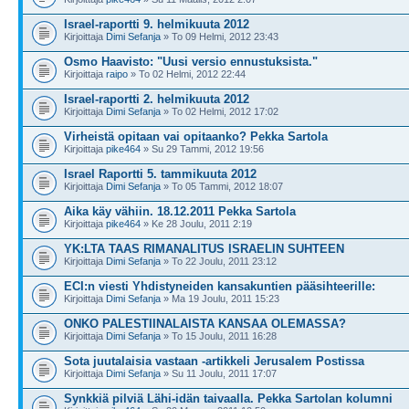
Israel-raportti 9. helmikuuta 2012
Kirjoittaja
Dimi Sefanja
» To 09 Helmi, 2012 23:43
Osmo Haavisto: "Uusi versio ennustuksista."
Kirjoittaja
raipo
» To 02 Helmi, 2012 22:44
Israel-raportti 2. helmikuuta 2012
Kirjoittaja
Dimi Sefanja
» To 02 Helmi, 2012 17:02
Virheistä opitaan vai opitaanko? Pekka Sartola
Kirjoittaja
pike464
» Su 29 Tammi, 2012 19:56
Israel Raportti 5. tammikuuta 2012
Kirjoittaja
Dimi Sefanja
» To 05 Tammi, 2012 18:07
Aika käy vähiin. 18.12.2011 Pekka Sartola
Kirjoittaja
pike464
» Ke 28 Joulu, 2011 2:19
YK:LTA TAAS RIMANALITUS ISRAELIN SUHTEEN
Kirjoittaja
Dimi Sefanja
» To 22 Joulu, 2011 23:12
ECI:n viesti Yhdistyneiden kansakuntien pääsihteerille:
Kirjoittaja
Dimi Sefanja
» Ma 19 Joulu, 2011 15:23
ONKO PALESTIINALAISTA KANSAA OLEMASSA?
Kirjoittaja
Dimi Sefanja
» To 15 Joulu, 2011 16:28
Sota juutalaisia vastaan -artikkeli Jerusalem Postissa
Kirjoittaja
Dimi Sefanja
» Su 11 Joulu, 2011 17:07
Synkkiä pilviä Lähi-idän taivaalla. Pekka Sartolan kolumni