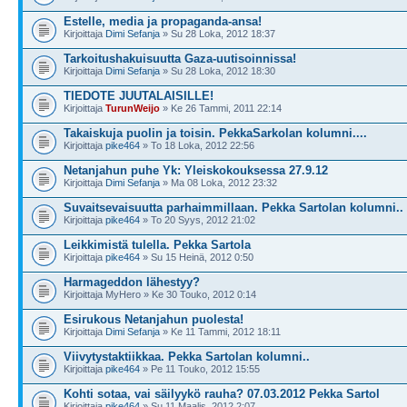
Estelle, media ja propaganda-ansa!
Kirjoittaja
Dimi Sefanja
» Su 28 Loka, 2012 18:37
Tarkoitushakuisuutta Gaza-uutisoinnissa!
Kirjoittaja
Dimi Sefanja
» Su 28 Loka, 2012 18:30
TIEDOTE JUUTALAISILLE!
Kirjoittaja
TurunWeijo
» Ke 26 Tammi, 2011 22:14
Takaiskuja puolin ja toisin. PekkaSarkolan kolumni....
Kirjoittaja
pike464
» To 18 Loka, 2012 22:56
Netanjahun puhe Yk: Yleiskokouksessa 27.9.12
Kirjoittaja
Dimi Sefanja
» Ma 08 Loka, 2012 23:32
Suvaitsevaisuutta parhaimmillaan. Pekka Sartolan kolumni..
Kirjoittaja
pike464
» To 20 Syys, 2012 21:02
Leikkimistä tulella. Pekka Sartola
Kirjoittaja
pike464
» Su 15 Heinä, 2012 0:50
Harmageddon lähestyy?
Kirjoittaja MyHero » Ke 30 Touko, 2012 0:14
Esirukous Netanjahun puolesta!
Kirjoittaja
Dimi Sefanja
» Ke 11 Tammi, 2012 18:11
Viivytystaktiikkaa. Pekka Sartolan kolumni..
Kirjoittaja
pike464
» Pe 11 Touko, 2012 15:55
Kohti sotaa, vai säilyykö rauha? 07.03.2012 Pekka Sartol
Kirjoittaja
pike464
» Su 11 Maalis, 2012 2:07