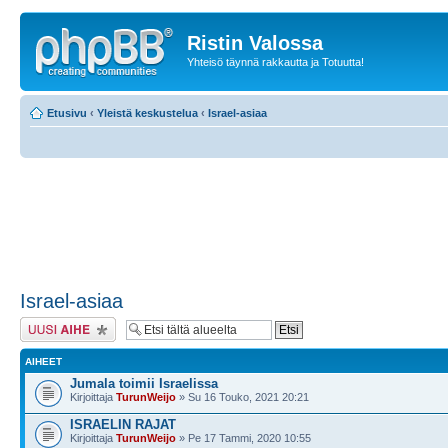
Ristin Valossa
Yhteisö täynnä rakkautta ja Totuutta!
Etusivu
‹
Yleistä keskustelua
‹
Israel-asiaa
Israel-asiaa
Lähetä uusi viesti
AIHEET
Jumala toimii Israelissa
Kirjoittaja
TurunWeijo
» Su 16 Touko, 2021 20:21
ISRAELIN RAJAT
Kirjoittaja
TurunWeijo
» Pe 17 Tammi, 2020 10:55