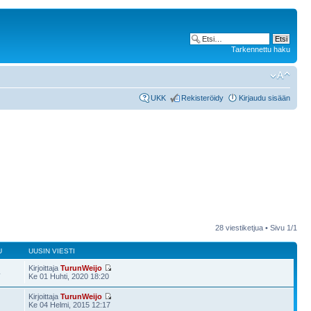
Tarkennettu haku
UKK
Rekisteröidy
Kirjaudu sisään
28 viestiketjua • Sivu
1
/
1
U
UUSIN VIESTI
Kirjoittaja
TurunWeijo
4
Ke 01 Huhti, 2020 18:20
Kirjoittaja
TurunWeijo
Ke 04 Helmi, 2015 12:17