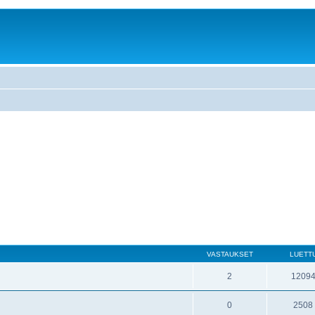
VASTAUKSET
LUETT
2
1209
0
2508