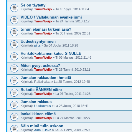
Se on täytetty!
Kirjoittaja
TurunWeijo
» To 18 Syys, 2014 11:04
VIDEO / Valtakunnan evankeliumi
Kirjoittaja
TurunWeijo
» To 24 Tammi, 2013 1:17
Sinun elämäsi tärkein asia?
Kirjoittaja
TurunWeijo
» To 30 Heinä, 2009 22:51
Uudestisyntyminen
Kirjoittaja
pirta
» Su 04 Joulu, 2011 18:28
Henkilökohtainen kutsu SINULLE
Kirjoittaja
TurunWeijo
» Ti 06 Marras, 2012 21:46
Miten pysyt uskossa?
Kirjoittaja
TurunWeijo
» Ti 26 Tammi, 2010 23:11
Jumalan rakkauden ihmeitä
Kirjoittaja Rallatirallaa » La 28 Tammi, 2012 19:48
Rukoile ÄÄNEEN näin:
Kirjoittaja
TurunWeijo
» La 07 Touko, 2011 21:23
Jumalan rakkaus
Kirjoittaja
Uusiluomus
» La 25 Joulu, 2010 15:41
Iankaikkinen elämä
Kirjoittaja
TurunWeijo
» La 27 Marras, 2010 0:27
Näin minä tulin uskoon
Kirjoittaja
Aamu-Usva
» Ke 25 Helmi, 2009 22:59