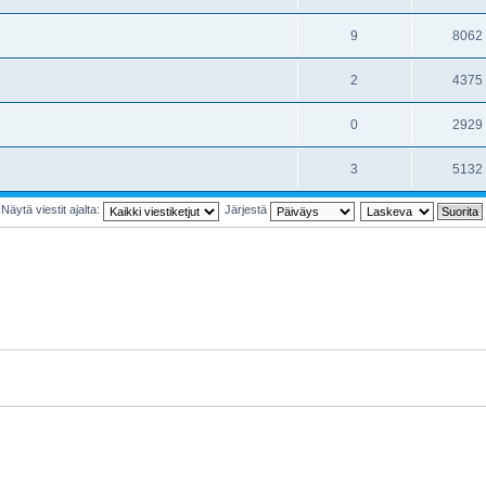
9
8062
2
4375
0
2929
3
5132
Näytä viestit ajalta:
Järjestä