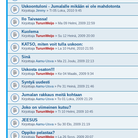
Uskoontuloni - Jumalalle mikään ei ole mahdotonta
Kirjoittaja
Jimmy
» Ti 05 Loka, 2010 9:45
Ilo Taivaassa!
Kirjoittaja
TurunWeijo
» Ma 09 Helmi, 2009 22:59
Kuolema
Kirjoittaja
TurunWeijo
» Su 12 Heinä, 2009 20:00
KATSO, miten voit tulla uskoon:
Kirjoittaja
TurunWeijo
» La 10 Huhti, 2010 21:55
Sinä
Kirjoittaja
Aamu-Usva
» Ma 21 Joulu, 2009 22:13
Uskosta osaton!!!
Kirjoittaja
TurunWeijo
» Ke 04 Maalis, 2009 9:34
Syntyä uudesti
Kirjoittaja
Aamu-Usva
» Pe 31 Heinä, 2009 21:46
Jumalan rakkaus meitä kohtaan
Kirjoittaja
Aamu-Usva
» To 01 Loka, 2009 21:29
Joko on viimeinen kutsu?
Kirjoittaja
TurunWeijo
» Ti 10 Helmi, 2009 10:45
JEESUS
Kirjoittaja
Aamu-Usva
» Su 30 Elo, 2009 21:19
Oppiko pelastaa?
Kirjoittaja
TurunWeijo
» La 26 Syys, 2009 20:07