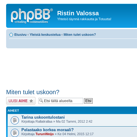
Ristin Valossa
Yhteisö täynnä rakkautta ja Totuutta!
Etusivu
‹
Yleistä keskustelua
‹
Miten tulet uskoon?
Miten tulet uskoon?
Lähetä uusi viesti
AIHEET
Tarina uskoontulostani
Kirjoittaja Rallatirallaa » Ma 02 Tammi, 2012 2:42
Pelastaako korkea moraali?
Kirjoittaja
TurunWeijo
» Ke 04 Helmi, 2015 12:17