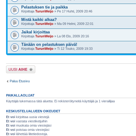
Pelastuksen tie ja paikka
Kirjoittaja
TurunWeijo
» Pe 17 Huhti, 2009 20:46
Mistä kaikki alkaa?
Kirjoittaja
TurunWeijo
» Ma 09 Helmi, 2009 22:01
Jaikal kirjoittaa
Kirjoittaja
TurunWeijo
» La 08 Elo, 2009 20:16
Tänään on pelastuksen päivä!
Kirjoittaja
TurunWeijo
» Ti 12 Touko, 2009 19:33
Lähetä uusi viesti
Paluu Etusivu
PAIKALLAOLIJAT
Käyttäjiä lukemassa tätä aluetta: Ei rekisteröityneitä käyttäjiä ja 1 vierailijaa
KESKUSTELUALUEEN OIKEUDET
Et voi
kirjoittaa uusia viestejä
Et voi
vastata viestiketjuihin
Et voi
muokata omia viestejäsi
Et voi
poistaa omia viestejäsi
Et voi
lähettää liitetiedostoja.