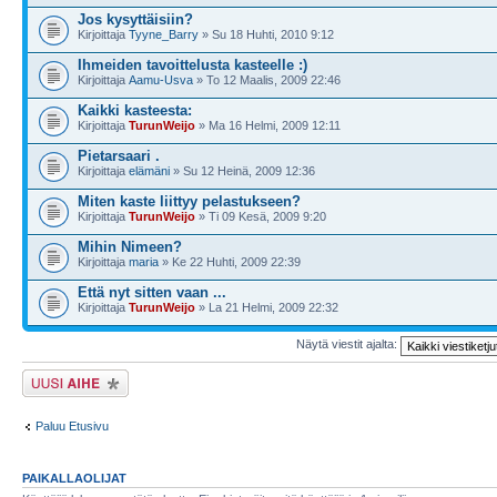
Jos kysyttäisiin?
Kirjoittaja
Tyyne_Barry
» Su 18 Huhti, 2010 9:12
Ihmeiden tavoittelusta kasteelle :)
Kirjoittaja
Aamu-Usva
» To 12 Maalis, 2009 22:46
Kaikki kasteesta:
Kirjoittaja
TurunWeijo
» Ma 16 Helmi, 2009 12:11
Pietarsaari .
Kirjoittaja
elämäni
» Su 12 Heinä, 2009 12:36
Miten kaste liittyy pelastukseen?
Kirjoittaja
TurunWeijo
» Ti 09 Kesä, 2009 9:20
Mihin Nimeen?
Kirjoittaja
maria
» Ke 22 Huhti, 2009 22:39
Että nyt sitten vaan ...
Kirjoittaja
TurunWeijo
» La 21 Helmi, 2009 22:32
Näytä viestit ajalta:
Lähetä uusi viesti
Paluu Etusivu
PAIKALLAOLIJAT