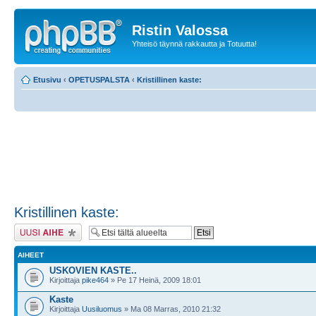
Ristin Valossa
Yhteisö täynnä rakkautta ja Totuutta!
Etusivu
‹
OPETUSPALSTA
‹
Kristillinen kaste:
Kristillinen kaste:
Lähetä uusi viesti
AIHEET
USKOVIEN KASTE..
Kirjoittaja
pike464
» Pe 17 Heinä, 2009 18:01
Kaste
Kirjoittaja
Uusiluomus
» Ma 08 Marras, 2010 21:32