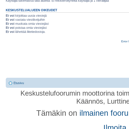
Käyttäjiä lukemassa tätä aluetta: Ei rekisteröityneitä käyttäjiä ja 1 vierailijaa
KESKUSTELUALUEEN OIKEUDET
Et voi
kirjoittaa uusia viestejä
Et voi
vastata viestiketjuihin
Et voi
muokata omia viestejäsi
Et voi
poistaa omia viestejäsi
Et voi
lähettää liitetiedostoja.
Error 
Etusivu
Keskustelufoorumin moottorina toim
Käännös, Lurttin
Tämäkin on
ilmainen foor
Ilmoita